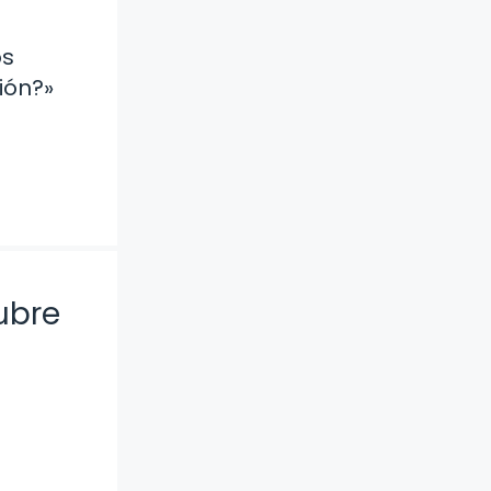
os
ión?»
ubre