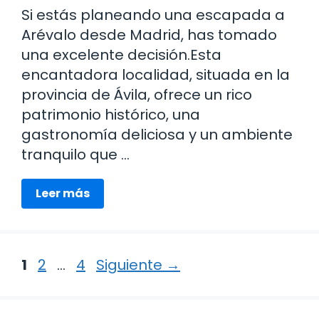
Si estás planeando una escapada a
Arévalo desde Madrid, has tomado
una excelente decisión.Esta
encantadora localidad, situada en la
provincia de Ávila, ofrece un rico
patrimonio histórico, una
gastronomía deliciosa y un ambiente
tranquilo que …
Leer más
Página
Página
Página
1
2
…
4
Siguiente
→