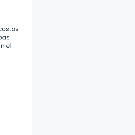
e
 costos
mbas
n el