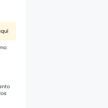
aquí
mo:
tanto
dos