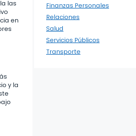
la las
Finanzas Personales
ivo
Relaciones
cia en
Salud
ores
Servicios Públicos
Transporte
más
o y la
ste
bajo