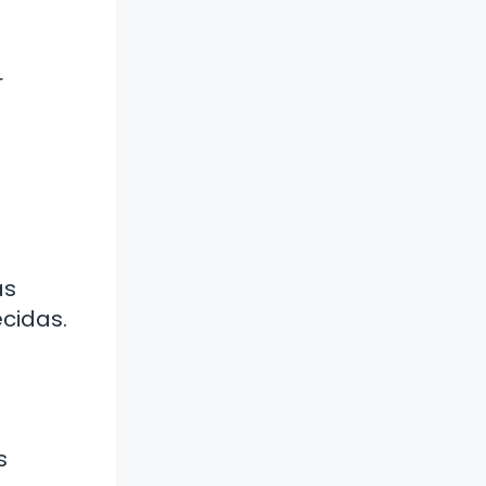
r
as
ecidas.
s