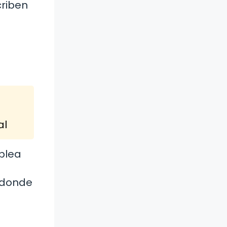
criben
al
blea
, donde