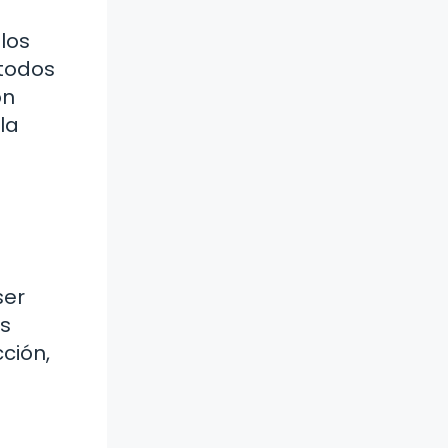
los
 todos
ón
la
ser
Es
ción,