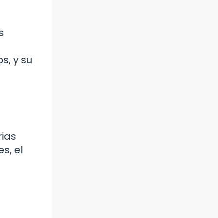
s
s, y su
rias
s, el