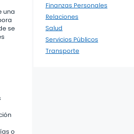
Finanzas Personales
e una
Relaciones
bora
Salud
de se
es
Servicios Públicos
Transporte
s
ción
ías o