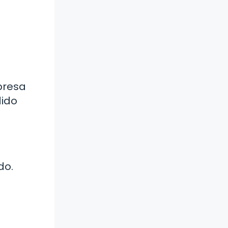
presa
dido
do.