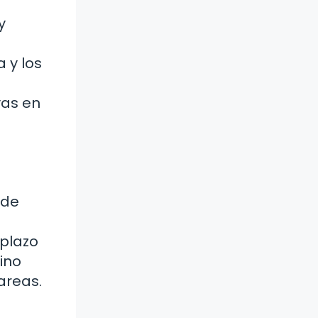
y
 y los
vas en
 de
 plazo
ino
areas.