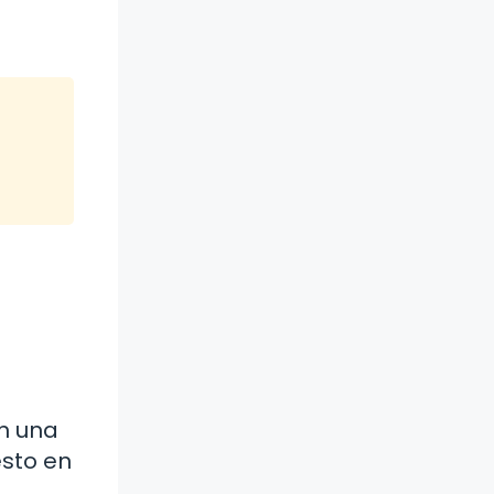
o
on una
esto en