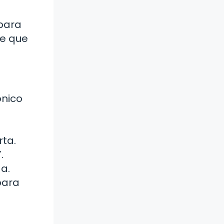
 para
ve que
ónico
rta.
.
da.
para