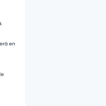
.
gerá en
de