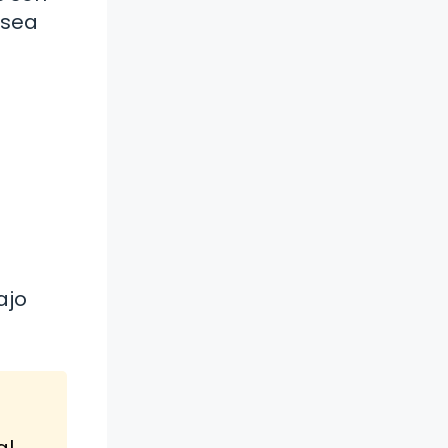
 sea
ajo
al