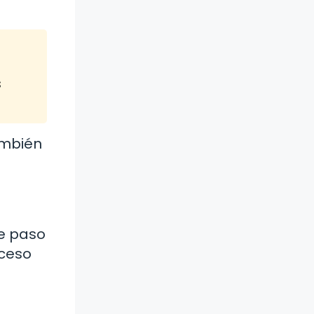
s
ambién
te paso
oceso