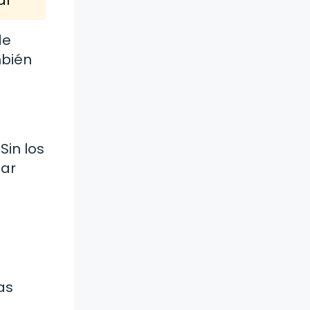
de
mbién
Sin los
sar
as