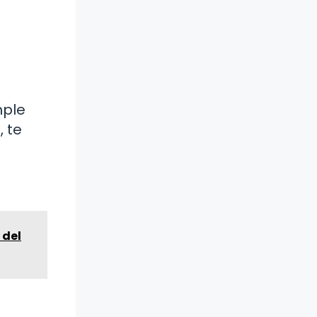
mple
, te
 del