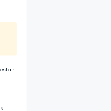
 están
o
os