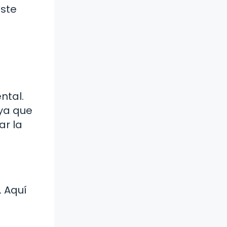
este
ntal.
 ya que
ar la
. Aquí