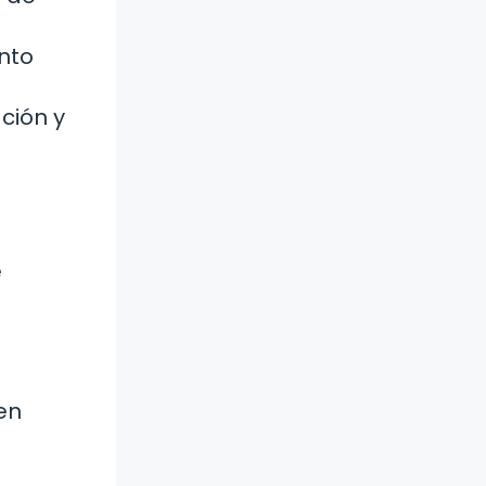
nto
ción y
e
en