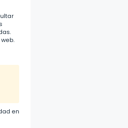
ultar
s
das.
a web.
idad en