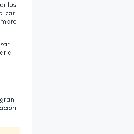
ar los
lizar
iempre
izar
har a
 gran
ración