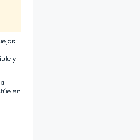
uejas
ible y
la
ctúe en