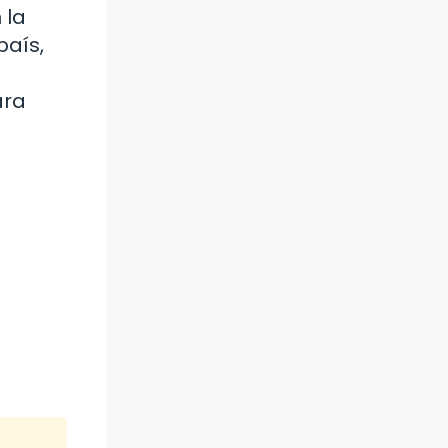
 la
país,
ara