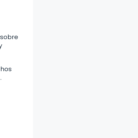
 sobre
y
chos
.