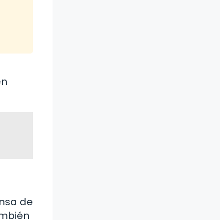
en
ensa de
ambién