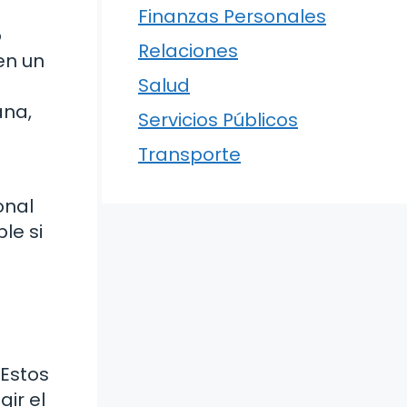
Finanzas Personales
o
Relaciones
en un
Salud
ana,
Servicios Públicos
Transporte
onal
le si
 Estos
gir el