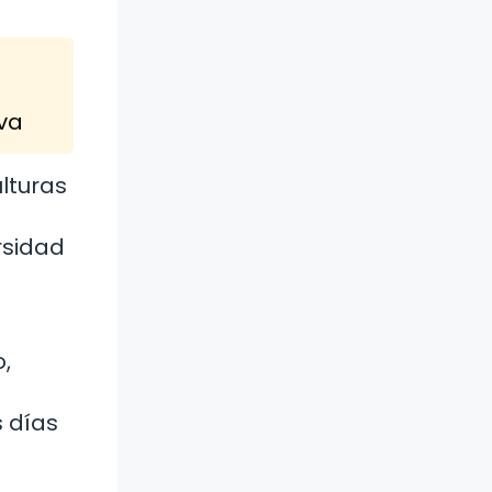
iva
lturas
rsidad
,
s días