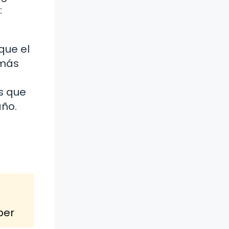
:
que el
 más
s que
año.
ber