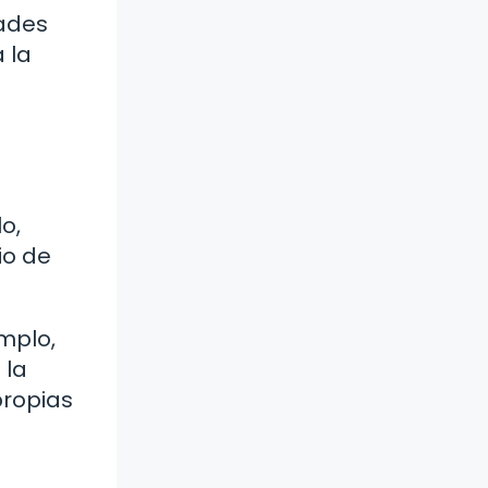
dades
 la
o,
io de
mplo,
 la
propias