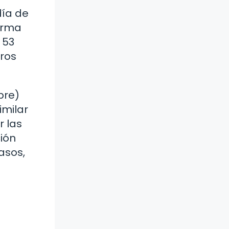
día de
orma
 53
tros
bre)
imilar
r las
ión
asos,