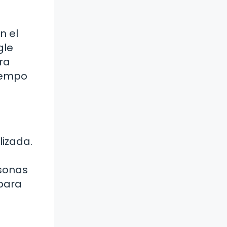
n el
gle
ra
tiempo
lizada.
rsonas
 para