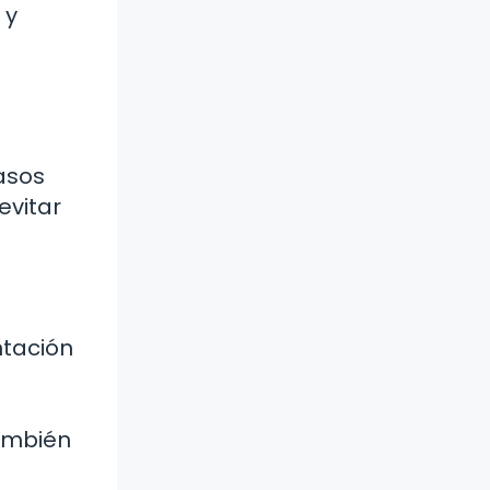
 y
pasos
evitar
ntación
también