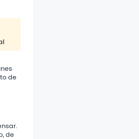
al
unes
nto de
ensar.
o, de