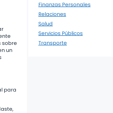
Finanzas Personales
Relaciones
Salud
ar
Servicios Públicos
mente
Transporte
s sobre
en un
s
al para
aste,