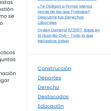
estas
¿Te Obligan a Firmar Menos
estión
Horas de las que Trabajas?
ómo se
Descubre tus Derechos
do
Laborales
Orden General 11/2007: Bajas en
la Guardia Civil – Todo lo que
Necesitas Saber
cticos
guntas
Construcción
mación
Deportes
ugar
Derecho
Destacados
Educación