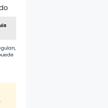
odo
uía
gulan,
 puede
s