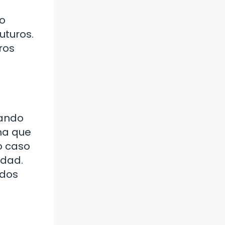
io
uturos.
ros
uando
ina que
o caso
idad.
ados