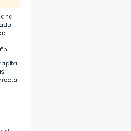
 año
gado
do
ño.
capital
as
rrecta.