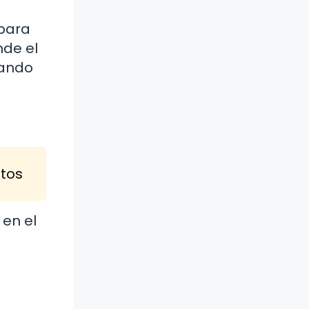
 para
nde el
zando
tos
 en el