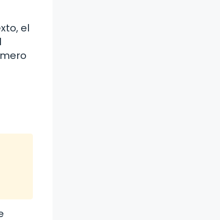
xto, el
l
número
e