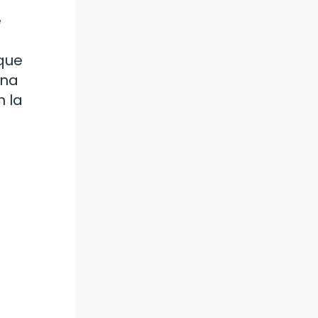
e
 que
ona
n la