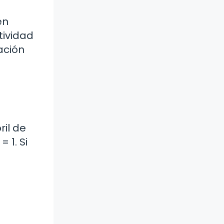
en
tividad
ación
ril de
 1. Si