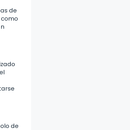
mas de
do como
an
lizado
el
tarse
olo de