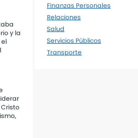
Finanzas Personales
Relaciones
ntaba
Salud
io y la
Servicios Públicos
 el
l
Transporte
e
siderar
 Cristo
nismo,