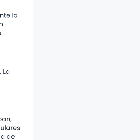
nte la
En
s
. La
pan,
pulares
ña de