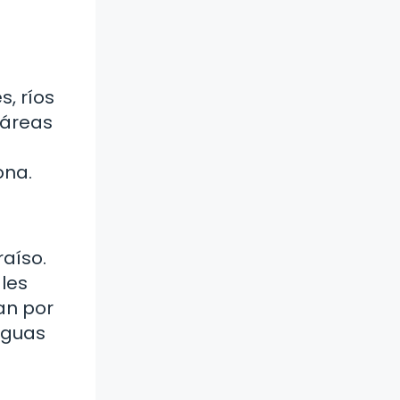
, ríos
 áreas
ona.
raíso.
ales
an por
 aguas