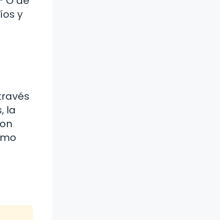
° O de
íos y
través
, la
con
como