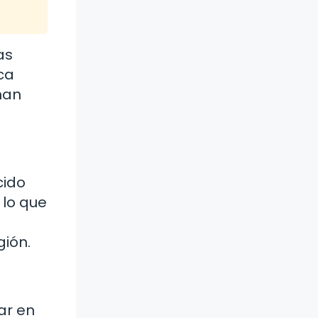
as
ca
han
cido
 lo que
gión.
ar en