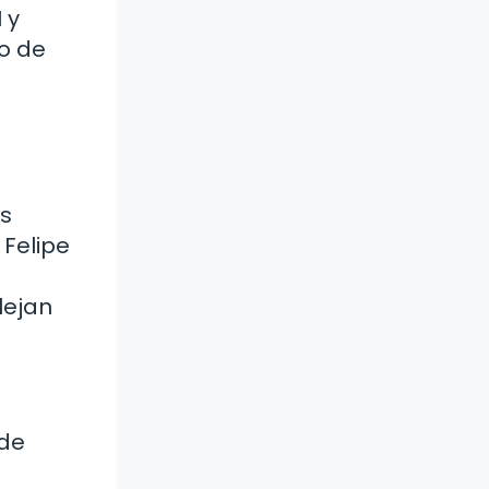
 y
to de
os
 Felipe
lejan
 de