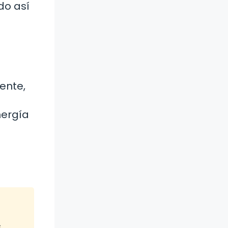
do así
ente,
nergía
s