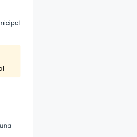
nicipal
al
 una