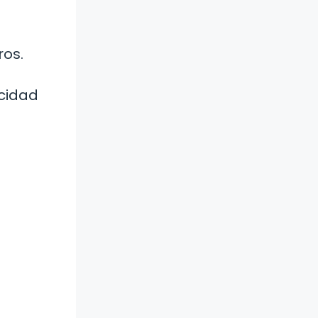
ros.
acidad