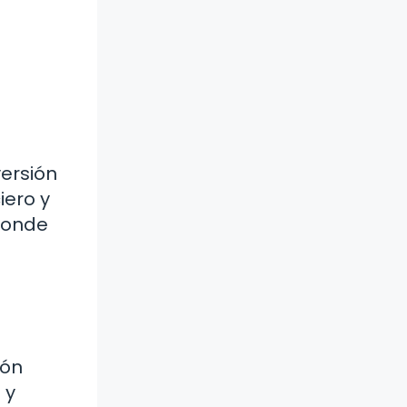
versión
iero y
 donde
ión
 y