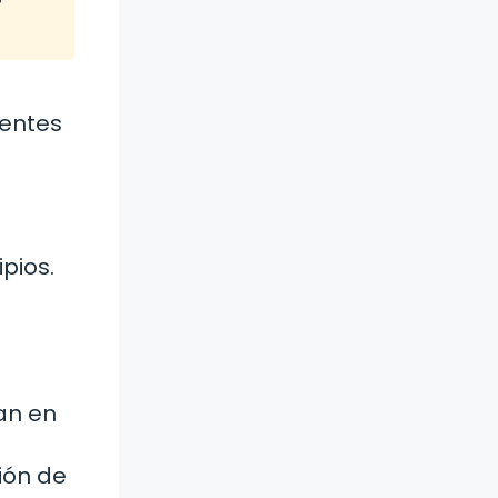
uentes
pios.
an en
ión de