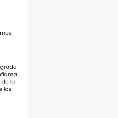
cemos
logrado
nfianza
 de la
e los