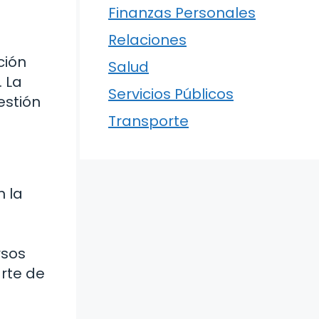
Finanzas Personales
Relaciones
ción
Salud
. La
Servicios Públicos
estión
Transporte
n la
rsos
arte de