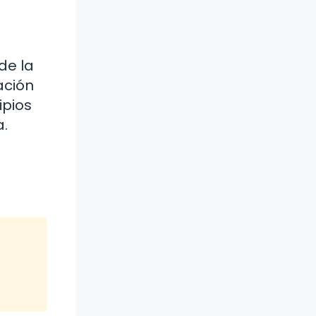
de la
ación
ipios
a.