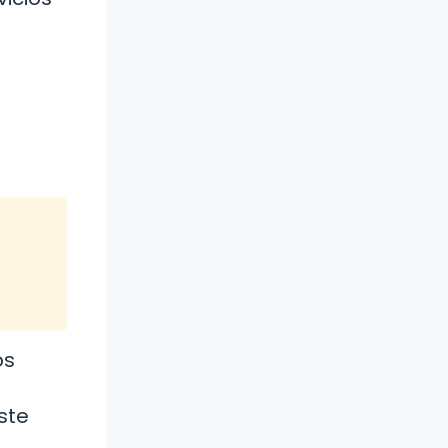
os
ste