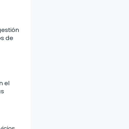
gestión
os de
n el
ás
vicios