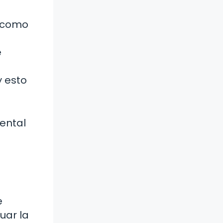
, como
e
y esto
mental
e
uar la