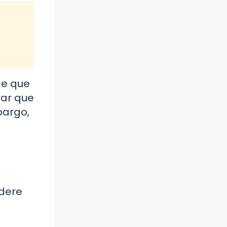
de que
rar que
bargo,
idere