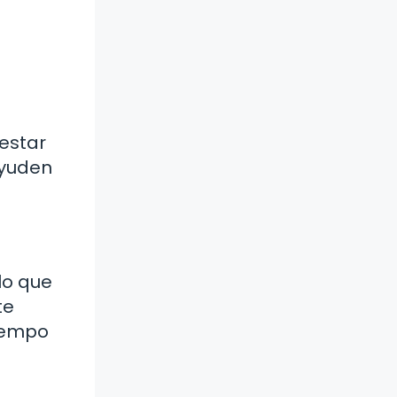
estar
ayuden
lo que
te
tiempo