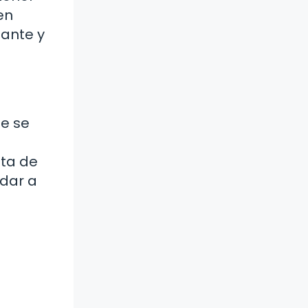
en
tante y
ue se
lta de
dar a