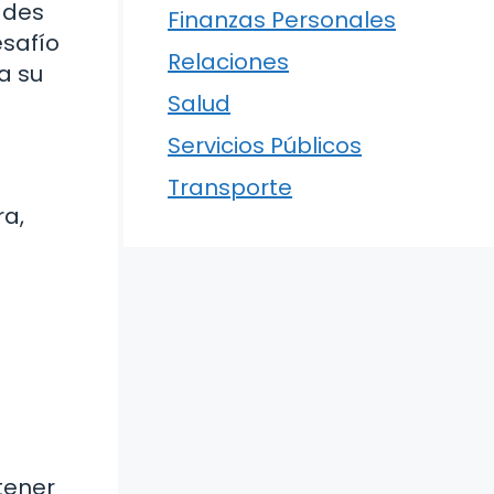
ades
Finanzas Personales
esafío
Relaciones
a su
Salud
Servicios Públicos
Transporte
ra,
tener