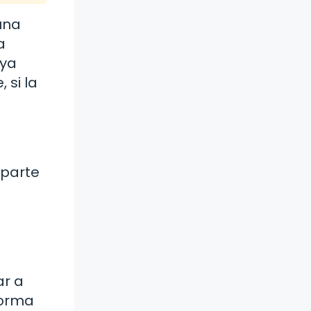
una
a
 ya
 si la
 parte
ar a
forma