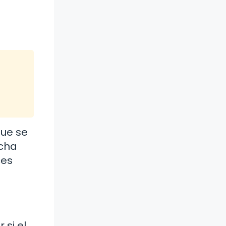
que se
echa
ces
 si el