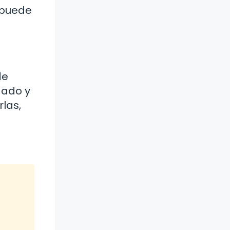
 puede
de
dado y
las,