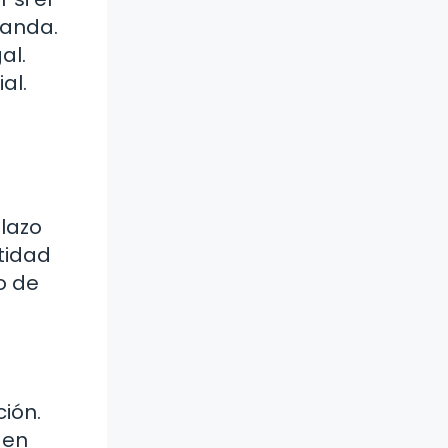
manda.
al.
al.
plazo
tidad
o de
ión.
den