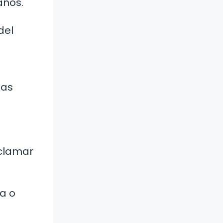
años.
del
las
eclamar
da o