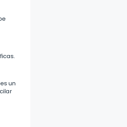
be
ficas.
 es un
cilar