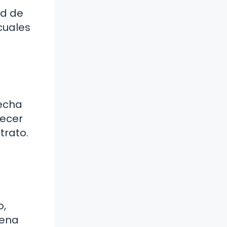
ad de
 cuales
fecha
lecer
trato.
o,
uena