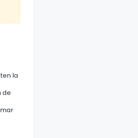
ten la
n de
lamar