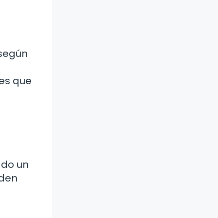
 según
les que
ado un
iden