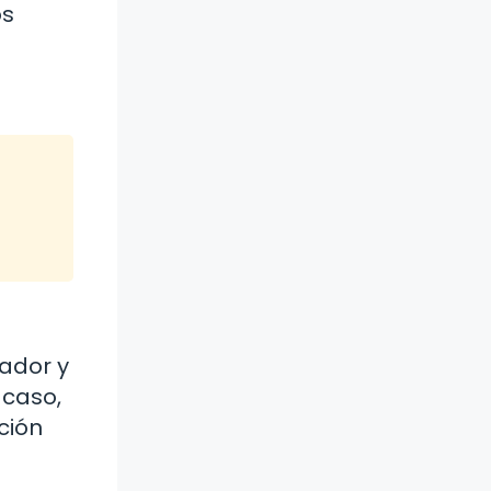
os
rador y
 caso,
ción