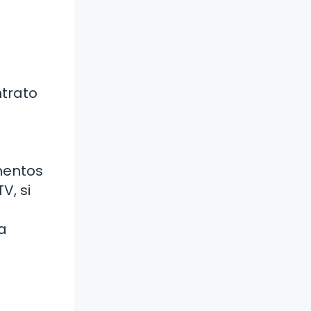
ntrato
mentos
V, si
a