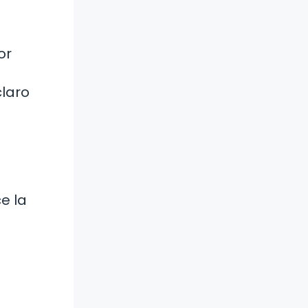
or
claro
e la