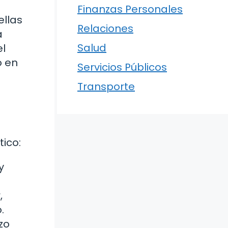
Finanzas Personales
ellas
Relaciones
a
Salud
el
o en
Servicios Públicos
Transporte
tico:
y
,
.
zo