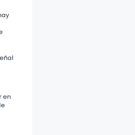
hay
e
señal
r en
de