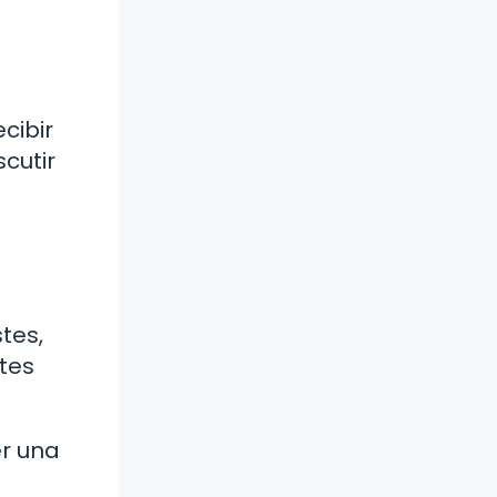
cibir
cutir
tes,
tes
r una