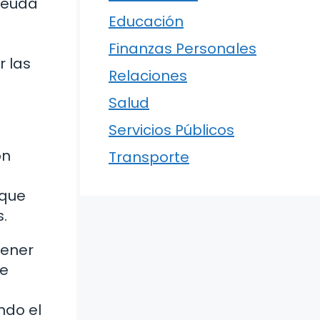
 deuda
Educación
Finanzas Personales
r las
Relaciones
Salud
Servicios Públicos
on
Transporte
 que
.
tener
de
ndo el