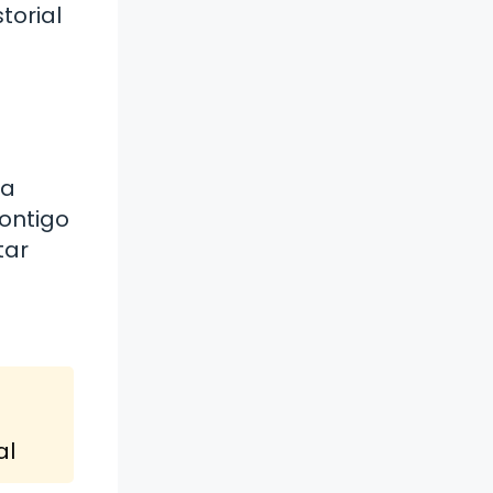
torial
da
ontigo
tar
al