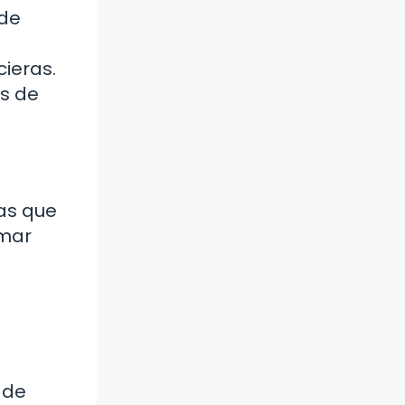
 de
l
cieras.
os de
ias que
omar
 de