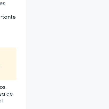
des
ortante
s
os.
sa de
el