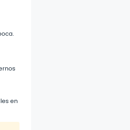
poca.
ernos
les en