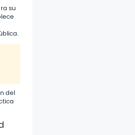
ra su
blece
e
ública.
n del
ctica
d