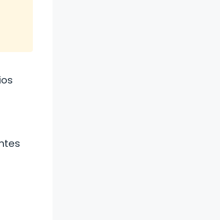
ios
ntes