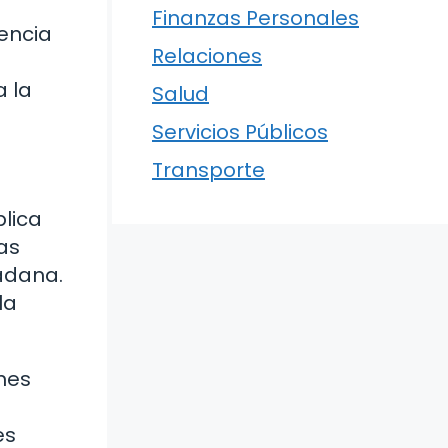
Finanzas Personales
encia
Relaciones
 la
Salud
Servicios Públicos
Transporte
blica
as
dadana.
la
ones
es