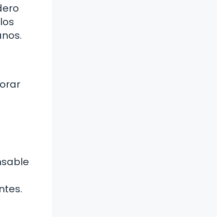
dero
los
anos.
orar
nsable
ntes.