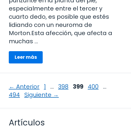
punzante en la planta del pie,
especialmente entre el tercer y
cuarto dedo, es posible que estés
lidiando con un neuroma de
Morton.Esta afección, que afecta a
muchas …
Leer más
Página
Página
Página
Página
Página
←
Anterior
1
…
398
399
400
…
494
Siguiente
→
Artículos