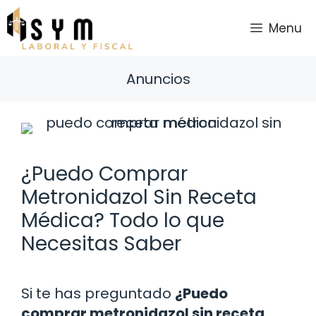
Saltar
al
Menu
contenido
Anuncios
¿Puedo Comprar
Metronidazol Sin Receta
Médica? Todo lo que
Necesitas Saber
Si te has preguntado
¿Puedo
comprar metronidazol sin receta