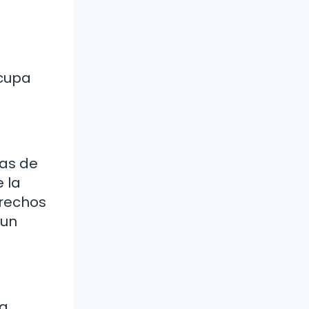
ocupa
mas de
 la
erechos
 un
na