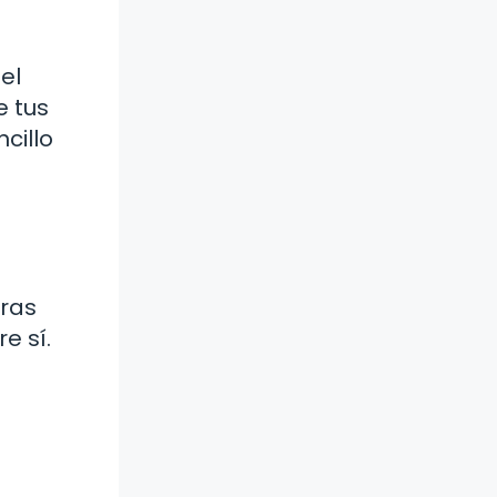
el
e tus
cillo
tras
e sí.