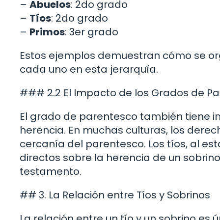
–
Abuelos
: 2do grado
–
Tíos
: 2do grado
–
Primos
: 3er grado
Estos ejemplos demuestran cómo se orga
cada uno en esta jerarquía.
### 2.2 El Impacto de los Grados de Pa
El grado de parentesco también tiene i
herencia. En muchas culturas, los derec
cercanía del parentesco. Los tíos, al e
directos sobre la herencia de un sobrin
testamento.
## 3. La Relación entre Tíos y Sobrinos
La relación entre un tío y un sobrino es