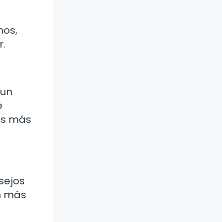
mos,
r.
 un
e
es más
sejos
ón más