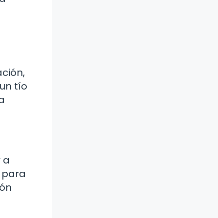
ción,
un tío
a
r a
s para
ión