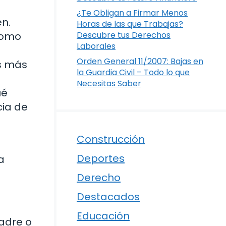
¿Te Obligan a Firmar Menos
en.
Horas de las que Trabajas?
Descubre tus Derechos
como
Laborales
Orden General 11/2007: Bajas en
es más
la Guardia Civil – Todo lo que
Necesitas Saber
ué
cia de
Construcción
Deportes
a
Derecho
Destacados
Educación
padre o