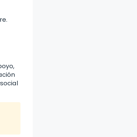
re.
poyo,
ación
social