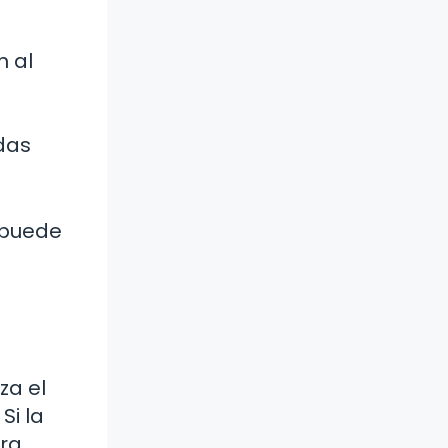
n al
das
 puede
za el
Si la
ara