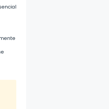
sencial
almente
se