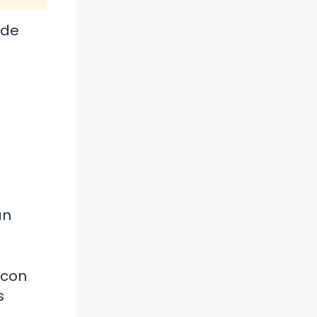
 de
an
 con
s