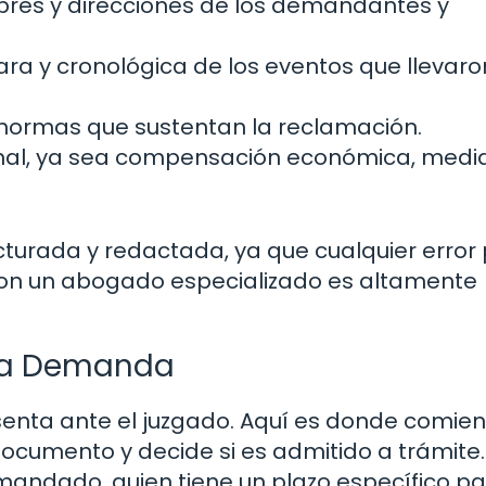
es y direcciones de los demandantes y
ra y cronológica de los eventos que llevaro
 normas que sustentan la reclamación.
ibunal, ya sea compensación económica, medi
cturada y redactada, ya que cualquier error
r con un abogado especializado es altamente
 la Demanda
enta ante el juzgado. Aquí es donde comien
 documento y decide si es admitido a trámite. 
mandado, quien tiene un plazo específico p