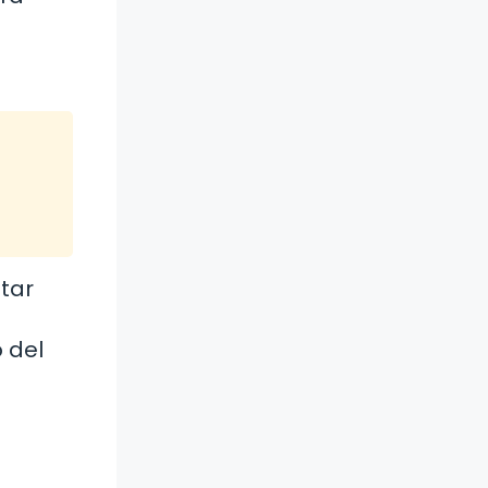
itar
 del