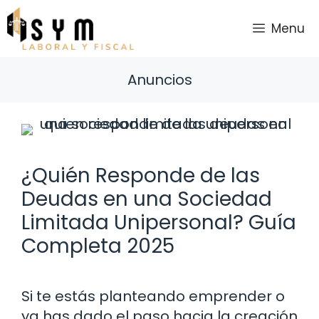
Saltar
al
Menu
contenido
Anuncios
¿Quién Responde de las
Deudas en una Sociedad
Limitada Unipersonal? Guía
Completa 2025
Si te estás planteando emprender o
ya has dado el paso hacia la creación