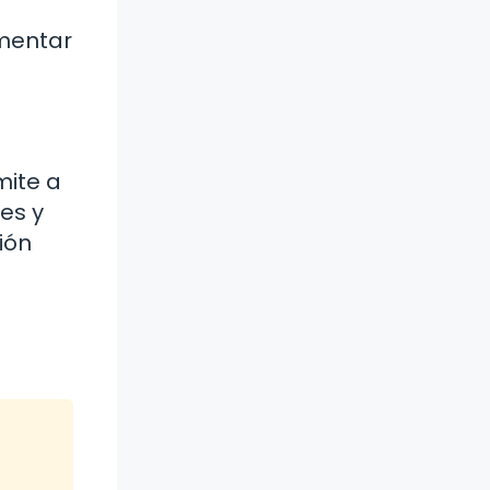
omentar
mite a
es y
ión