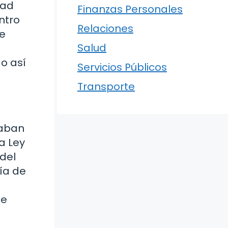
dad
Finanzas Personales
ntro
Relaciones
de
Salud
o así
Servicios Públicos
Transporte
daban
a Ley
 del
ía de
le