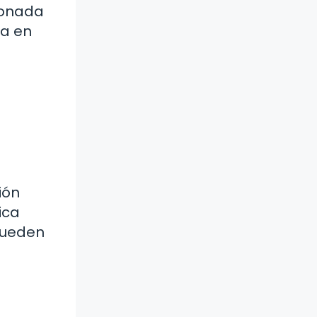
ionada
za en
ión
ica
 pueden