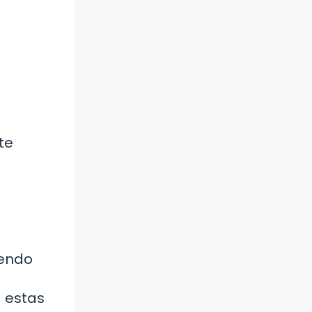
te
yendo
a estas