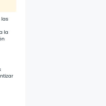
 las
a la
ón
s
ntizar