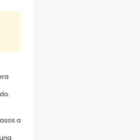
era
do.
pasos a
 una