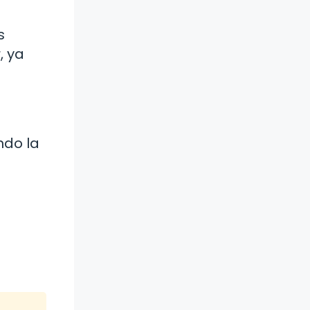
s
, ya
ndo la