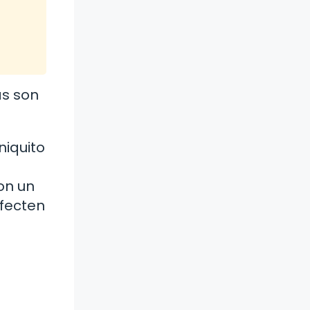
as son
niquito
on un
afecten