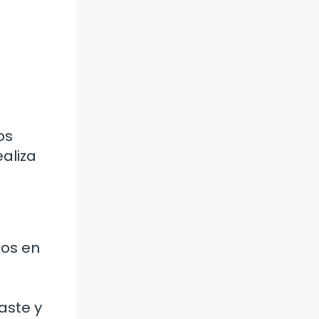
os
aliza
dos en
jaste y