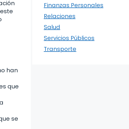
ación
Finanzas Personales
 este
Relaciones
o
Salud
Servicios Públicos
Transporte
no han
nes que
na
que se