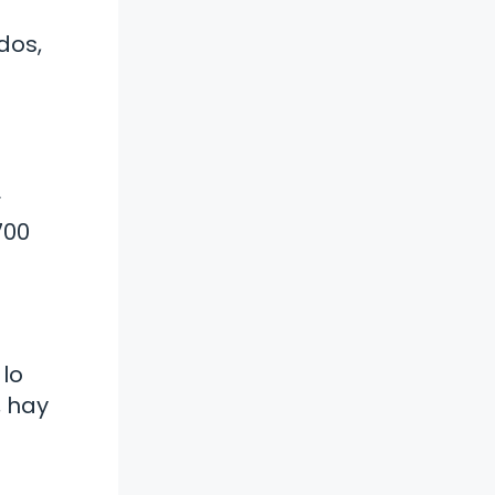
dos,
o
r
700
 lo
, hay