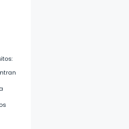
itos:
entran
la
pos