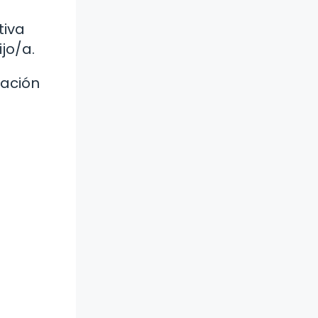
tiva
jo/a.
mación