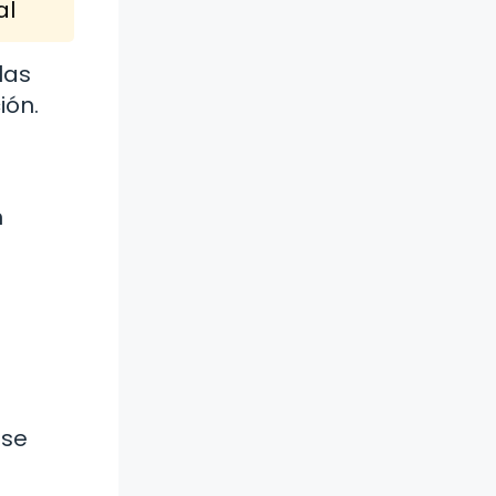
al
las
ión.
n
 se