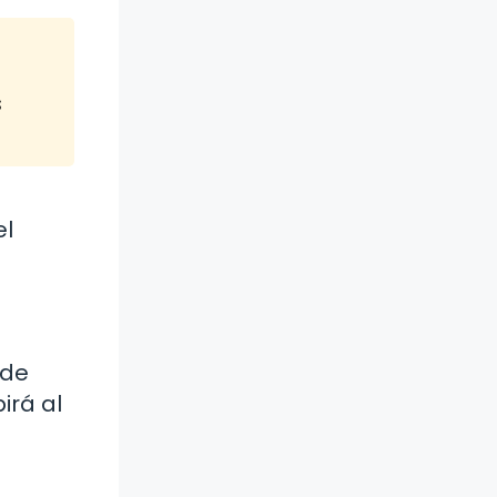
s
el
 de
irá al