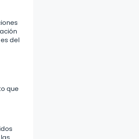
ciones
zación
des del
to que
idos
 las