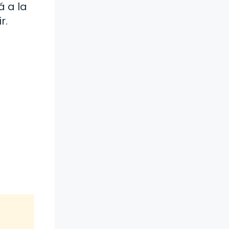
á a la
r.