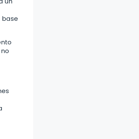
a un
a base
ento
 no
nes
a