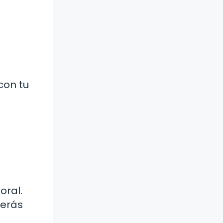
con tu
oral.
derás