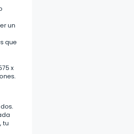
o
ner un
es que
575 x
iones.
ados.
nada
 tu