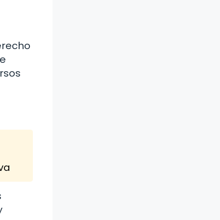
erecho
de
rsos
iva
s
y