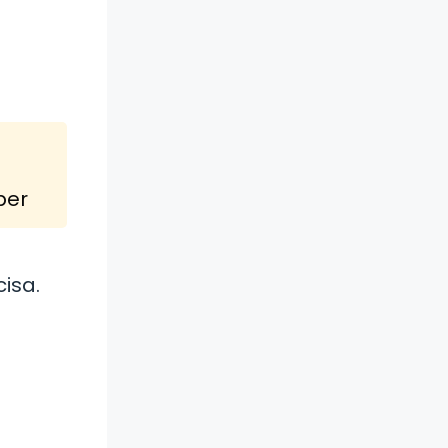
ber
isa.