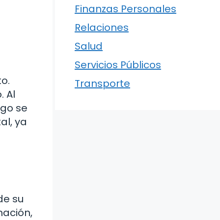
Finanzas Personales
Relaciones
Salud
Servicios Públicos
o.
Transporte
. Al
igo se
al, ya
de su
mación,