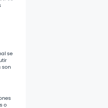
s
nal se
tir
s son
zones
s o