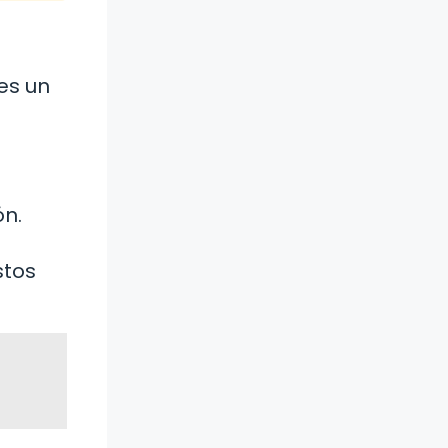
es un
ón.
stos