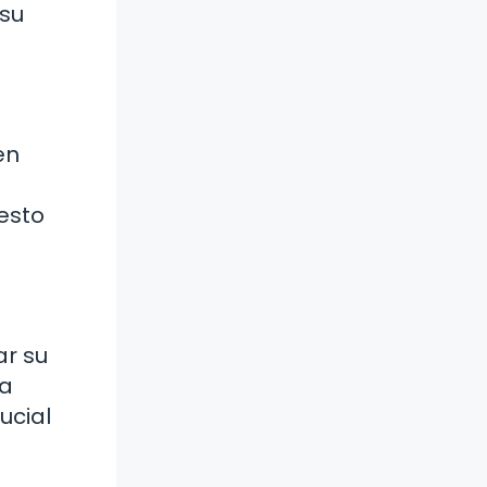
 su
en
esto
ar su
la
ucial