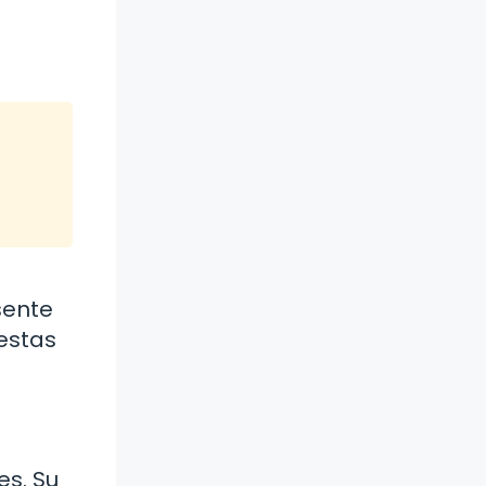
sente
estas
es. Su