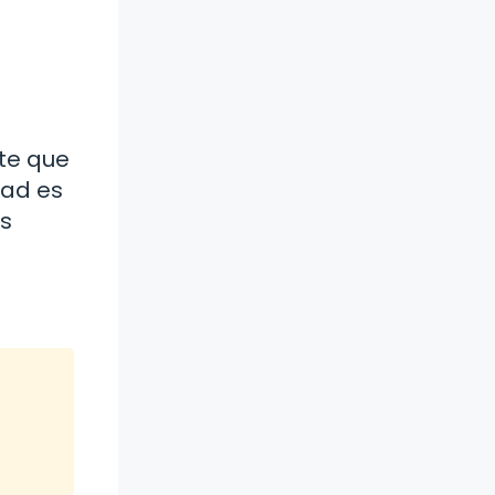
te que
dad es
as