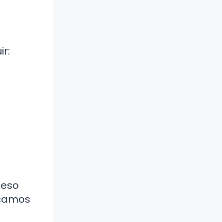
ir:
ceso
icamos