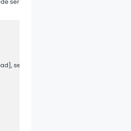
ede ser
], se procede a la celebración de la Junta O