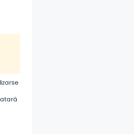
lizarse
ratará