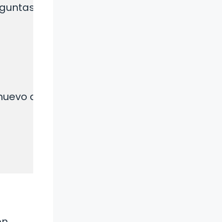
untas, se procede a la votación.

nuevo administrador] con DNI [Número] com
én