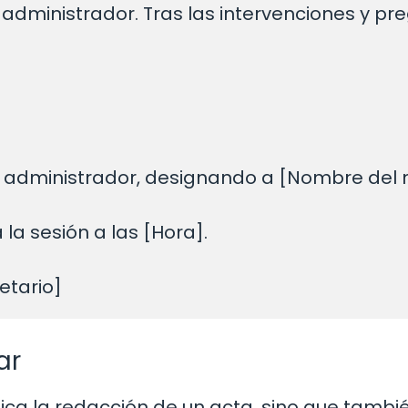
dministrador. Tras las intervenciones y preg
 administrador, designando a [Nombre del 
la sesión a las [Hora].

ar
ica la redacción de un acta, sino que tambi