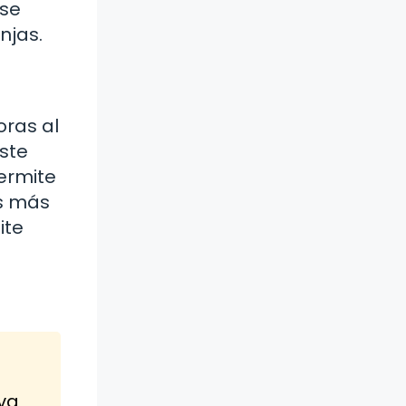
 se
njas.
oras al
Este
ermite
as más
ite
iva