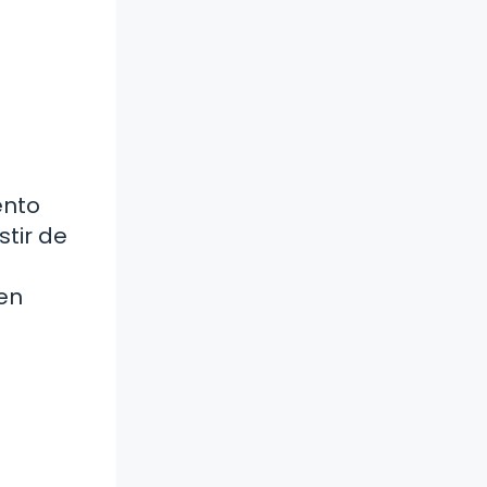
ento
stir de
en