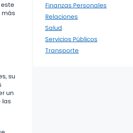
 este
Finanzas Personales
a más
Relaciones
Salud
Servicios Públicos
Transporte
s, su
s
er un
 las
se