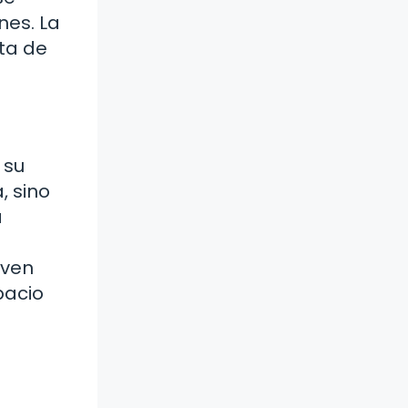
nes. La
ita de
 su
, sino
a
iven
pacio