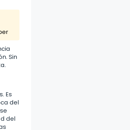
ber
ncia
n. Sin
a.
s. Es
oca del
 se
ad del
as