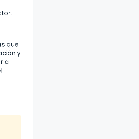
tor.
as que
ación y
r a
l