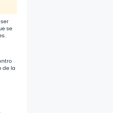
 ser
ue se
es.
entro
o de la
l