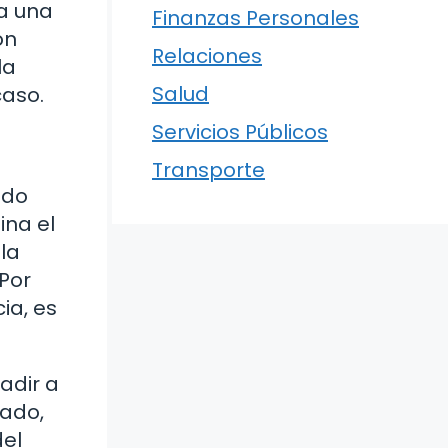
da una
Finanzas Personales
on
Relaciones
la
Salud
caso.
Servicios Públicos
Transporte
ado
ina el
la
 Por
ia, es
adir a
tado,
del