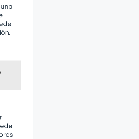
 una
e
uede
ión.
s
r
uede
ores