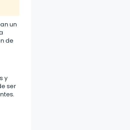
gan un
la
ón de
s y
de ser
ntes.