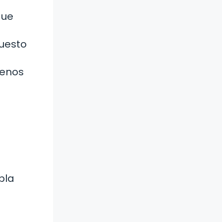
que
puesto
menos
pla