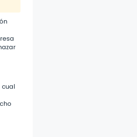
ión
presa
chazar
 cual
o
echo