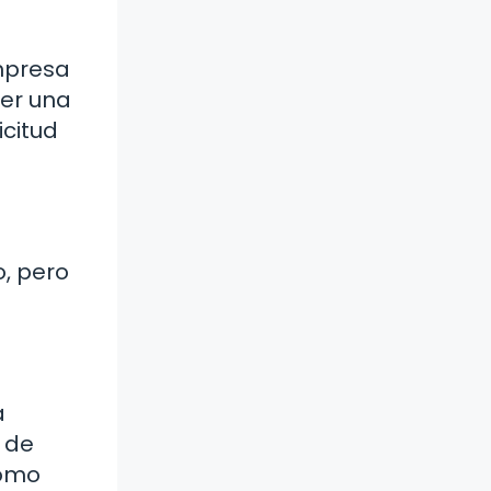
mpresa
ner una
citud
o, pero
a
e de
cómo