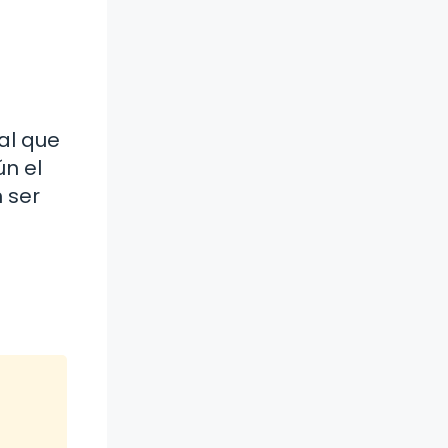
al que
ún el
n ser