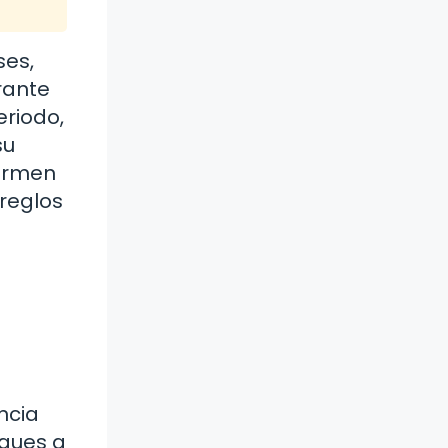
ses,
rante
eriodo,
su
formen
rreglos
ncia
iques a