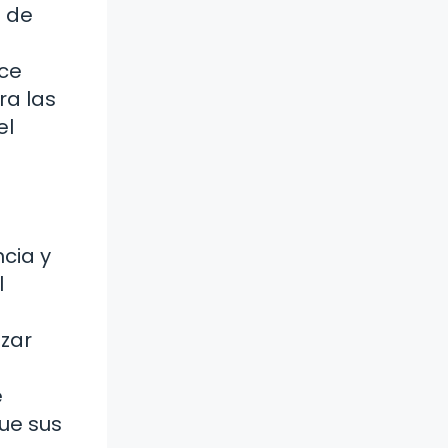
s de
nce
ra las
el
cia y
l
zar
e
ue sus