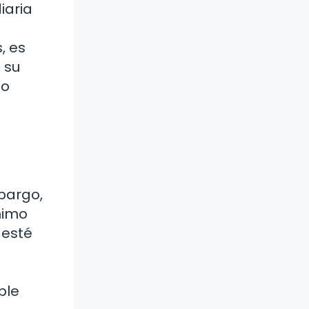
iaria
, es
 su
so
bargo,
nimo
 esté
ble