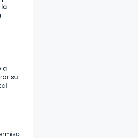
 la
a
e a
rar su
tal
ermiso