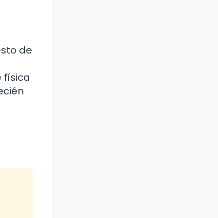
esto de
s
física
ecién